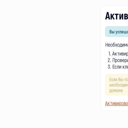
Акти
Вы успешн
Необходима
Активи
Провери
Если кл
Если Вы п
необходим
домене
Активиров