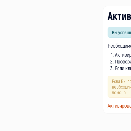
Акти
Вы успешн
Необходима
Активи
Провери
Если кл
Если Вы п
необходим
домене
Активиров