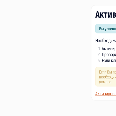
Акти
Вы успешн
Необходима
Активи
Провери
Если кл
Если Вы п
необходим
домене
Активиров