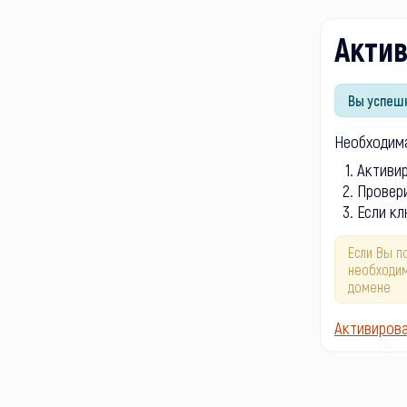
Акти
Вы успешн
Необходима
Активи
Провери
Если кл
Если Вы п
необходим
домене
Активиров